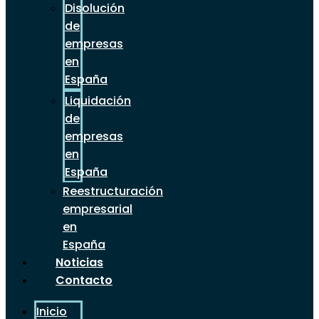
Disolución
de
empresas
en
España
Liquidación
de
empresas
en
España
Reestructuración
empresarial
en
España
Noticias
Contacto
Inicio