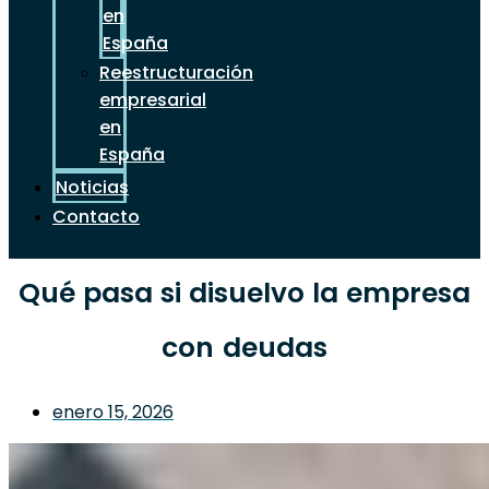
en
España
Reestructuración
empresarial
en
España
Noticias
Contacto
Qué pasa si disuelvo la empresa
con deudas
enero 15, 2026